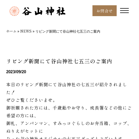
お問合せ
ホーム
NEWS
»
»
リビング新聞にて谷山神社七五三のご案内
リビング新聞にて谷山神社七五三のご案内
2023/09/20
本日のリビング新聞にて谷山神社の七五三が紹介されまし
た！
ぜひご覧くださいませ。
御祈願された方には、千歳飴やお守り、成長箸などの他にご
希望の方には、
御札、アンパンマン、すみっコぐらしのお弁当箱、コップ、
ぬりえがセットに
なった谷山神社オリジナルの七五三グッズもございます。